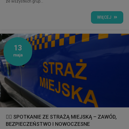
ze wszystkich grup...
WIĘCEJ
13
maja
👮‍♂️ SPOTKANIE ZE STRAŻĄ MIEJSKĄ – ZAWÓD,
BEZPIECZEŃSTWO I NOWOCZESNE