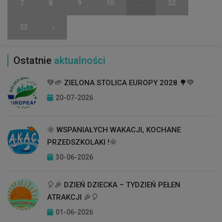
7
8
9
10
...
52
53
›
Ostatnie
aktualności
💚🌱 ZIELONA STOLICA EUROPY 2028 🌳💚
20-07-2026
🌞 WSPANIAŁYCH WAKACJI, KOCHANE
PRZEDSZKOLAKI !🌞
30-06-2026
🎈🎉 DZIEŃ DZIECKA – TYDZIEŃ PEŁEN
ATRAKCJI 🎉🎈
01-06-2026