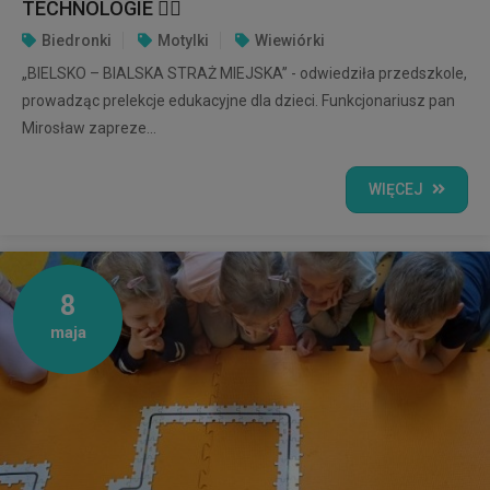
TECHNOLOGIE 👮‍♂️
Biedronki
Motylki
Wiewiórki
„BIELSKO – BIALSKA STRAŻ MIEJSKA” - odwiedziła przedszkole,
prowadząc prelekcje edukacyjne dla dzieci. Funkcjonariusz pan
Mirosław zapreze...
WIĘCEJ
8
maja