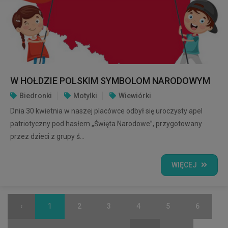
W HOŁDZIE POLSKIM SYMBOLOM NARODOWYM
Biedronki
Motylki
Wiewiórki
Dnia 30 kwietnia w naszej placówce odbył się uroczysty apel
patriotyczny pod hasłem „Święta Narodowe”, przygotowany
przez dzieci z grupy ś...
WIĘCEJ
‹
1
2
3
4
5
6