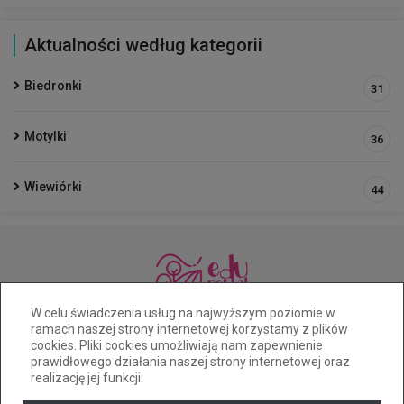
Aktualności według kategorii
Biedronki
31
Motylki
36
Wiewiórki
44
33 812 54 68
pm7@cuw.bielsko-biala.pl
W celu świadczenia usług na najwyższym poziomie w
ramach naszej strony internetowej korzystamy z plików
ul. Chopina 13
cookies. Pliki cookies umożliwiają nam zapewnienie
Deklaracja dostępności
prawidłowego działania naszej strony internetowej oraz
realizację jej funkcji.
Tryb wysokiego kontrastu