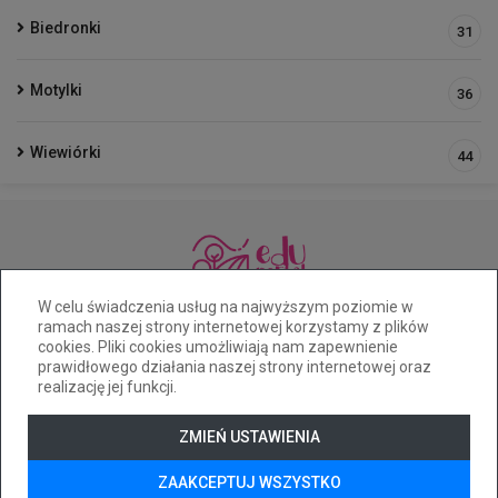
Biedronki
31
Motylki
36
Wiewiórki
44
33 812 54 68
pm7@cuw.bielsko-biala.pl
W celu świadczenia usług na najwyższym poziomie w
ramach naszej strony internetowej korzystamy z plików
ul. Chopina 13
cookies. Pliki cookies umożliwiają nam zapewnienie
Deklaracja dostępności
prawidłowego działania naszej strony internetowej oraz
realizację jej funkcji.
Tryb wysokiego kontrastu
+
++
+++
ZMIEŃ USTAWIENIA
© 2026
WizjaNet
Wszystkie prawa zastrzeżone.
ZAAKCEPTUJ WSZYSTKO